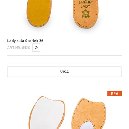
Lady sula Storlek 36
ART.NR.
6420
VISA