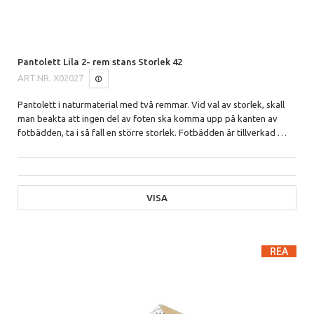
Pantolett Lila 2- rem stans Storlek 42
ART.NR.
X02027
Pantolett i naturmaterial med två remmar.
Vid val av storlek, skall
man beakta att ingen del av foten ska komma upp på kanten av
fotbädden, ta i så fall en större storlek. Fotbädden är tillverkad
…
VISA