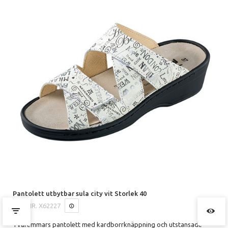
Pantolett utbytbar sula city vit Storlek 40
ART.NR.
X62227
Tvåremmars pantolett med kardborrknäppning och utstansade