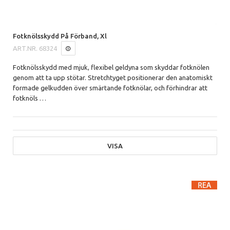
Fotknölsskydd På Förband, Xl
ART.NR.
68324
Fotknölsskydd med mjuk, flexibel geldyna som skyddar fotknölen
genom att ta upp stötar. Stretchtyget positionerar den anatomiskt
formade gelkudden över smärtande fotknölar, och förhindrar att
fotknöls
…
VISA