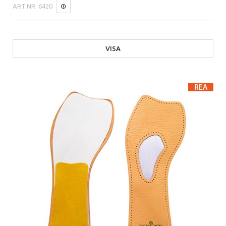
ART.NR.
6420
VISA