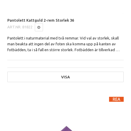
Pantolett Kattguld 2-rem Storlek 36
ART.NR.
81822
Pantolett i naturmaterial med två remmar.
Vid val av storlek, skall
man beakta att ingen del av foten ska komma upp på kanten av
fotbädden, ta i så fall en större storlek. Fotbädden är tillverkad
…
VISA