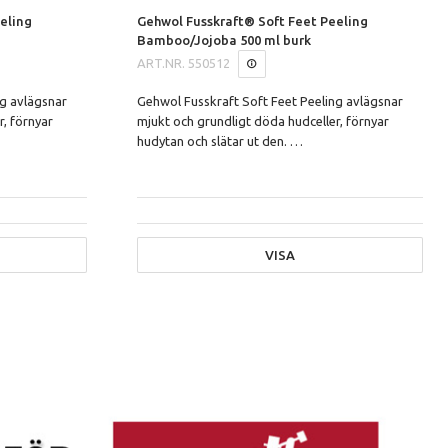
eling
Gehwol Fusskraft® Soft Feet Peeling
Bamboo/Jojoba 500 ml burk
ART.NR.
550512
ng avlägsnar
Gehwol Fusskraft Soft Feet Peeling avlägsnar
r, förnyar
mjukt och grundligt döda hudceller, förnyar
hudytan och slätar ut den.
…
VISA