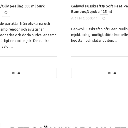
/Oliv peeling 500 ml burk
Gehwol Fusskraft® Soft Feet Pe
Bamboo/Jojoba 125 ml
ART.NR.
550511
de partiklar från olivkärna och
Gehwol Fusskraft Soft Feet Peeli
svamp rengör och avlägsnar
mjukt och grundligt döda hudcelle
hårdnader och döda hudceller samt
hudytan och slätar ut den.
…
ärligt ren och mjuk. Den unika
v välg
…
VISA
VISA