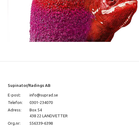
Supinator/Radings AB
E-post:
info@suprad.se
Telefon:
0301-234070
Adress:
Box 54
438 22 LANDVETTER
Org.nr:
556339-6398