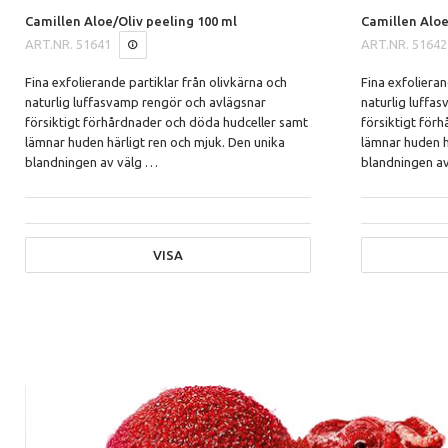
Camillen Aloe/Oliv peeling 100 ml
Camillen Aloe
ART.NR.
51641
ART.NR.
51642
Fina exfolierande partiklar från olivkärna och
Fina exfolieran
naturlig luffasvamp rengör och avlägsnar
naturlig luffa
försiktigt förhårdnader och döda hudceller samt
försiktigt för
lämnar huden härligt ren och mjuk. Den unika
lämnar huden h
blandningen av välg
…
blandningen a
VISA