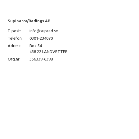
Supinator/Radings AB
E-post:
info@suprad.se
Telefon:
0301-234070
Adress:
Box 54
438 22 LANDVETTER
Org.nr:
556339-6398