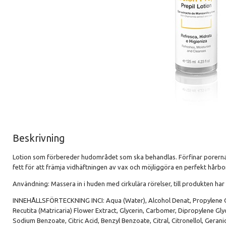
Beskrivning
Lotion som förbereder hudområdet som ska behandlas. F
örfinar porern
fett för att främja vidhäftningen av vax och möjliggöra en perfekt hårb
Användning: Massera in i huden med cirkulära rörelser, till produkten har
INNEHÅLLSFÖRTECKNING INCI: Aqua (Water), Alcohol Denat, Propylene Gl
Recutita (Matricaria) Flower Extract, Glycerin, Carbomer, Dipropylene Gly
Sodium Benzoate, Citric Acid, Benzyl Benzoate, Citral, Citronellol, Gerani