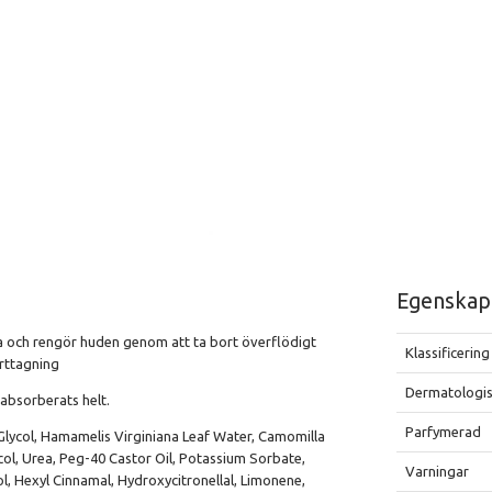
Egenskap
a och rengör huden genom att ta bort överflödigt
Klassificering
orttagning
Dermatologis
 absorberats helt.
Parfymerad
ycol, Hamamelis Virginiana Leaf Water, Camomilla
col, Urea, Peg-40 Castor Oil, Potassium Sorbate,
Varningar
ol, Hexyl Cinnamal, Hydroxycitronellal, Limonene,