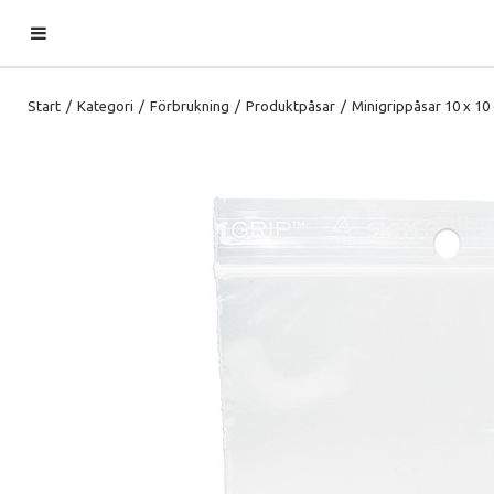
Start
/
Kategori
/
Förbrukning
/
Produktpåsar
/
Minigrippåsar 10 x 10 